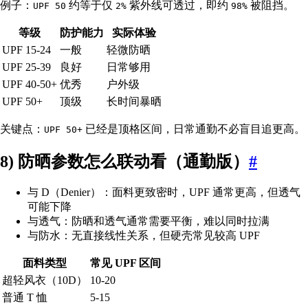
例子：
约等于仅
紫外线可透过，即约
被阻挡。
UPF 50
2%
98%
等级
防护能力
实际体验
UPF 15-24
一般
轻微防晒
UPF 25-39
良好
日常够用
UPF 40-50+
优秀
户外级
UPF 50+
顶级
长时间暴晒
关键点：
已经是顶格区间，日常通勤不必盲目追更高。
UPF 50+
8) 防晒参数怎么联动看（通勤版）
#
与 D（Denier）：面料更致密时，UPF 通常更高，但透气
可能下降
与透气：防晒和透气通常需要平衡，难以同时拉满
与防水：无直接线性关系，但硬壳常见较高 UPF
面料类型
常见 UPF 区间
超轻风衣（10D）
10-20
普通 T 恤
5-15