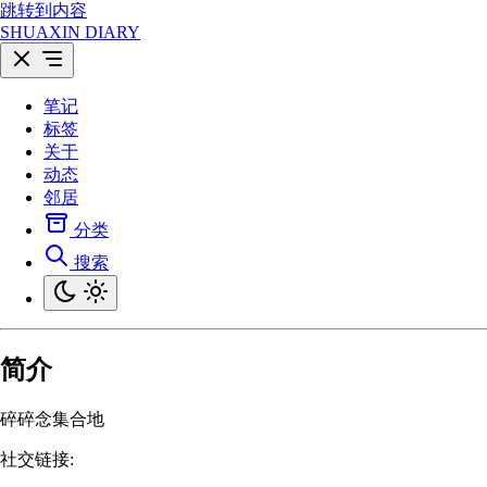
跳转到内容
SHUAXIN DIARY
笔记
标签
关于
动态
邻居
分类
搜索
简介
碎碎念集合地
社交链接: