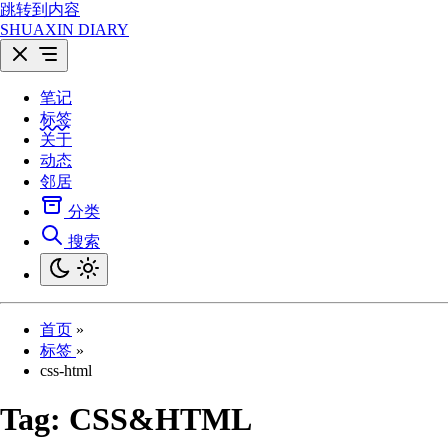
跳转到内容
SHUAXIN DIARY
笔记
标签
关于
动态
邻居
分类
搜索
首页
»
标签
»
css-html
Tag:
CSS&HTML