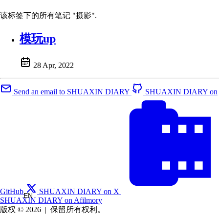
该标签下的所有笔记 "摄影".
模玩up
28 Apr, 2022
Send an email to SHUAXIN DIARY
SHUAXIN DIARY on
GitHub
SHUAXIN DIARY on X
EN
SHUAXIN DIARY on Afilmory
版权 © 2026
|
保留所有权利。