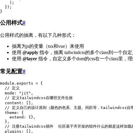
    );
  });
}
公用样式
#
公用样式的抽离，有以下几种形式：
抽离为js的变量（tsx和vue）来使用
使用
@apply
指令，抽离 tailwindcss的多个class到一个自定义
使用
@layer
指令，自定义多个dom的css在一个class里，
常见配置
#
module
.
exports
 =
 {
  // 定义
  mode
:
 "
jit
"
,
  // 定义tailwindcss在哪些文件生效
  content
:
 []
,
  // 定义自己的设计原则（颜色的色系、主题、间距等，tailwindcss
  theme
:
 {
    extend
:
 {}
,
  }
,
  // 注册tailwindcss插件  社区基于齐开发的组件什么的都是这样加载
  plugins
:
 []
,