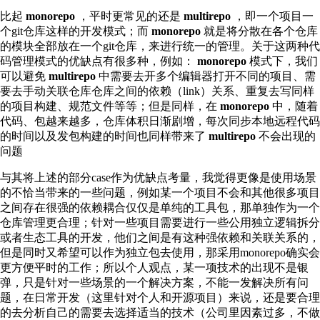
比起
monorepo
，平时更常见的还是
multirepo
，即一个项目一
个git仓库这样的开发模式；而
monorepo
就是将分散在各个仓库
的模块全部放在一个git仓库，来进行统一的管理。关于这两种代
码管理模式的优缺点有很多种，例如：
monorepo
模式下，我们
可以避免
multirepo
中需要去开多个编辑器打开不同的项目、需
要去手动关联仓库仓库之间的依赖（link）关系、重复去写同样
的项目构建、规范文件等等；但是同样，在
monorepo
中，随着
代码、包越来越多，仓库体积日渐剧增，每次同步本地远程代码
的时间以及发包构建的时间也同样带来了
multirepo
不会出现的
问题
与其将上述的部分case作为优缺点考量，我觉得更像是使用场景
的不恰当带来的一些问题，例如某一个项目不会和其他很多项目
之间存在很强的依赖耦合仅仅是单纯的工具包，那单独作为一个
仓库管理更合理；针对一些项目需要进行一些公用独立逻辑拆分
或者生态工具的开发，他们之间是有这种强依赖和关联关系的，
但是同时又希望可以作为独立包去使用，那采用monorepo确实会
更方便平时的工作；所以个人观点，某一项技术的出现不是银
弹，只是针对一些场景的一个解决方案，不能一发解决所有问
题，在日常开发（这里针对个人和开源项目）来说，还是要合理
的去分析自己的需要去选择适当的技术（公司里因素过多，不做